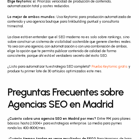
Elige Keytomic si:
 Priorizas velocidad de producción de contenido, 
automatización total y costes reducidos.
Lo mejor de ambos mundos:
 Usa Keytomic para producción automatizada de 
contenido y una agencia boutique para linkbuilding puntual y consultoría 
trimestral.
La clave está en entender que el SEO moderno no es solo sobre rankings, sino 
sobre construir un sistema de visibilidad sostenible que genere clientes reales. 
Ya sea con una agencia, con automatización o con una combinación de ambas, 
elige la opción que te permita publicar contenido de calidad de forma 
consistente, porque ahí está el verdadero secreto del éxito SEO.
¿Listo para automatizar tu estrategia SEO completa? 
Prueba Keytomic gratis
 y 
produce tu primer lote de 30 artículos optimizados este mes.
Preguntas Frecuentes sobre 
Agencias SEO en Madrid
¿Cuánto cobra una agencia SEO en Madrid por mes?
 Entre 99€ para planes 
básicos hasta 2.500€+ para estrategias enterprise. La media para pymes 
ronda los 400-800€/mes.
¿Cuánto tiempo tardan en verse resultados de SEO?
 Para términos de baja 