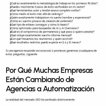
¿Cuál es exactamente tu metodología de trabajo en los primeros 90 días?
¿Puedes mostrarme 3 casos de éxito verificables en mi sector?
¿Qué herramientas usáis y tendré acceso completo a ellas?
¿Cómo medís el éxito más allá de rankings?
¿Quién exactamente trabajará en mi cuenta (nombre y experiencia)?
¿Cómo es vuestro proceso de creación de contenido?
¿Qué tipo de enlaces conseguís y cómo lo hacéis?
¿Cómo optimizáis para búsquedas de IA y AI Overviews?
¿Cuál es el compromiso de permanencia y qué pasa si quiero cancelar?
¿Qué incluye exactamente vuestro informe mensual?
¿Con qué frecuencia nos reuniremos y quién asistirá?
¿Qué resultados realistas puedo esperar en 3, 6 y 12 meses?
Si una agencia responde con evasivas o promesas genéricas a cualquiera de 
estas preguntas, siguiente.
Por Qué Muchas Empresas 
Están Cambiando de 
Agencias a Automatización
La realidad del mercado SEO ha cambiado drásticamente: