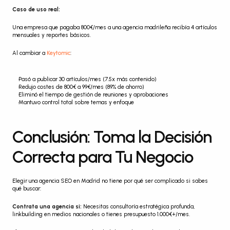
Caso de uso real:
Una empresa que pagaba 800€/mes a una agencia madrileña recibía 4 artículos 
mensuales y reportes básicos.
Al cambiar a 
Keytomic
:
Pasó a publicar 30 artículos/mes (7.5x más contenido)
Redujo costes de 800€ a 99€/mes (89% de ahorro)
Eliminó el tiempo de gestión de reuniones y aprobaciones
Mantuvo control total sobre temas y enfoque
Conclusión: Toma la Decisión 
Correcta para Tu Negocio
Elegir una agencia SEO en Madrid no tiene por qué ser complicado si sabes 
qué buscar:
Contrata una agencia si:
 Necesitas consultoría estratégica profunda, 
linkbuilding en medios nacionales o tienes presupuesto 1.000€+/mes.