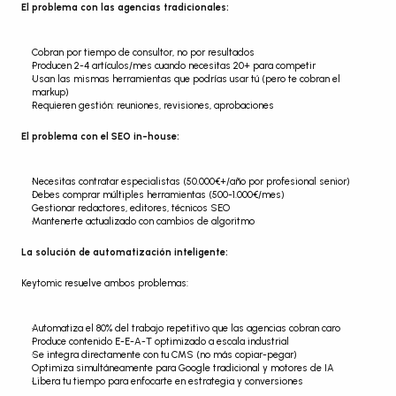
El problema con las agencias tradicionales:
Cobran por tiempo de consultor, no por resultados
Producen 2-4 artículos/mes cuando necesitas 20+ para competir
Usan las mismas herramientas que podrías usar tú (pero te cobran el 
markup)
Requieren gestión: reuniones, revisiones, aprobaciones
El problema con el SEO in-house:
Necesitas contratar especialistas (50.000€+/año por profesional senior)
Debes comprar múltiples herramientas (500-1.000€/mes)
Gestionar redactores, editores, técnicos SEO
Mantenerte actualizado con cambios de algoritmo
La solución de automatización inteligente:
Keytomic resuelve ambos problemas:
Automatiza el 80% del trabajo repetitivo que las agencias cobran caro
Produce contenido E-E-A-T optimizado a escala industrial
Se integra directamente con tu CMS (no más copiar-pegar)
Optimiza simultáneamente para Google tradicional y motores de IA
Libera tu tiempo para enfocarte en estrategia y conversiones