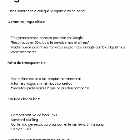
Estas señales te dicen que la agencia no es seria:
Garantías imposibles:
"Te garantizamos primera posición en Google"
"Resultados en 30 días o te devolvemos el dinero"
Nadie puede garantizar rankings específicos. Google cambia algoritmos 
constantemente.
Falta de transparencia:
No te dan acceso a tus propias herramientas
Informes vagos sin métricas concretas
"Secretos profesionales" que no pueden compartir
Tácticas black hat:
Compra masiva de backlinks
Keyword stuffing
Contenido generado automáticamente sin revisión humana
Uso de PBNs