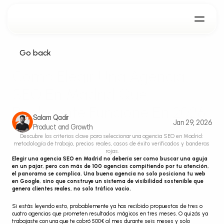
Go back
Cómo Elegir Una Agencia 
SEO En Madrid Que 
Realmente Funcione En 2026
Salam Qadir
Jan 29, 2026
Product and Growth
Descubre los criterios clave para seleccionar una agencia SEO en Madrid: 
metodología de trabajo, precios reales, casos de éxito verificados y banderas 
rojas.
Elegir una agencia SEO en Madrid no debería ser como buscar una aguja 
en un pajar, pero con más de 100 agencias compitiendo por tu atención, 
el panorama se complica. Una buena agencia no solo posiciona tu web 
en Google, sino que construye un sistema de visibilidad sostenible que 
genera clientes reales, no solo tráfico vacío.
Si estás leyendo esto, probablemente ya has recibido propuestas de tres o 
cuatro agencias que prometen resultados mágicos en tres meses. O quizás ya 
trabajaste con una que te cobró 500€ al mes durante seis meses y solo 