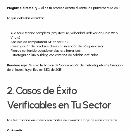
Pregunta directa:
 "¿Cuál es tu proceso exacto durante los primeros 90 días?"
Lo que deberías escuchar:
Auditoría técnica completa (arquitectura, velocidad, indexación, Core Web 
Vitals)
Análisis de competencia SERP por SERP
Investigación de palabras clave con intención de búsqueda real
Plan de contenido basado en clusters temáticos
Estrategia de linkbuilding con criterios de calidad definidos
Bandera roja:
 Si solo te hablan de "optimización de metaetiquetas" y "creación 
de enlaces", huye. Eso es SEO de 2015.
2. Casos de Éxito 
Verificables en Tu Sector
Los testimonios en la web son fáciles de inventar. Exige pruebas concretas.
Qué pedir: