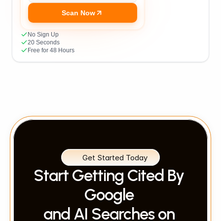
Scan Now
No Sign Up
20 Seconds
Free for 48 Hours
Get Started Today
Start Getting Cited By 
Google 
and AI Searches on 